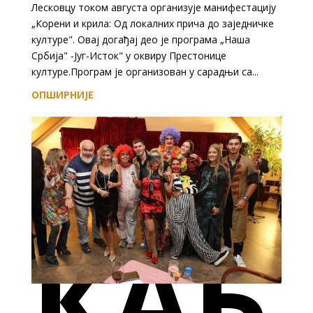
Лесковцу током августа организује манифестацију
„Корени и крила: Од локалних прича до заједничке
културе". Овај догађај део је програма „Наша
Србијa" -Југ-Исток" у оквиру Престонице
културе.Програм је организован у сарадњи са...
ОПШИРНИЈЕ
КАБ