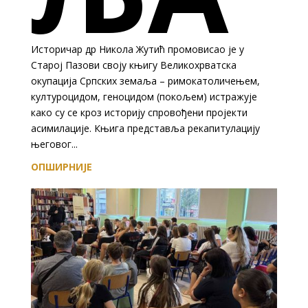
Историчар др Никола Жутић промовисао је у
Старој Пазови своју књигу Великохрватска
окупација Српских земаља – римокатоличењем,
културоцидом, геноцидом (покољем) истражује
како су се кроз историју спровођени пројекти
асимилације. Књига представља рекапитулацију
његовог...
ОПШИРНИЈЕ