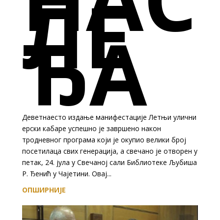
ЛЕ
ЂА
Деветнаесто издање манифестације Летњи улични
ерски кабаре успешно је завршено након
тродневног програма који је окупио велики број
посетилаца свих генерација, а свечано је отворен у
петак, 24. јула у Свечаној сали Библиотеке Љубиша
Р. Ђенић у Чајетини. Овај...
ОПШИРНИЈЕ