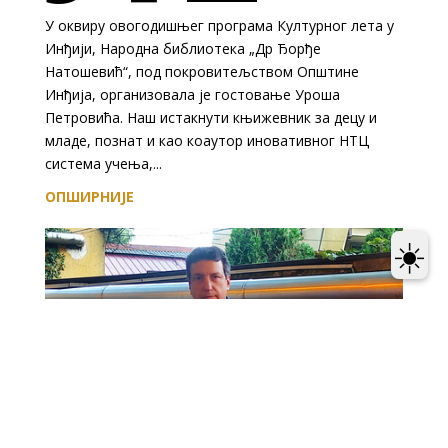
У оквиру овогодишњег програма Културног лета у
Инђији, Народна библиотека „Др Ђорђе
Натошевић“, под покровитељством Општине
Инђија, организовала је гостовање Уроша
Петровића. Наш истакнути књижевник за децу и
младе, познат и као коаутор иновативног НТЦ
система учења,...
ОПШИРНИЈЕ
☀️