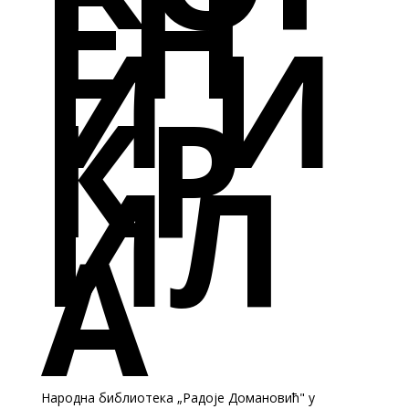
ЕН
И И
КР
ИЛ
А
Народна библиотека „Радоје Домановић" у