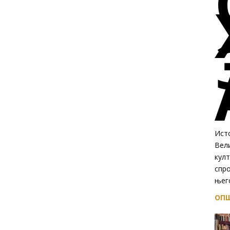
Исто
Вел
култ
спр
њего
ОПШ