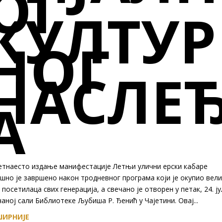
ОГ
КУЛТУР
НОГ
НАСЛЕ
А
етнаесто издање манифестације Летњи улични ерски кабаре
шно је завршено након тродневног програма који је окупио вел
 посетилаца свих генерација, а свечано је отворен у петак, 24. ју
аној сали Библиотеке Љубиша Р. Ђенић у Чајетини. Овај...
ИРНИЈЕ