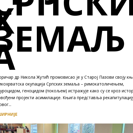
СРПСК
Х
ЗЕМАЉ
А
ричар др Никола Жутић промовисао је у Старој Пазови своју књ
икохрватска окупација Српских земаља – римокатоличењем,
уроцидом, геноцидом (покољем) истражује како су се кроз истор
овођени пројекти асимилације. Књига представља рекапитулациј
вог...
ИРНИЈЕ