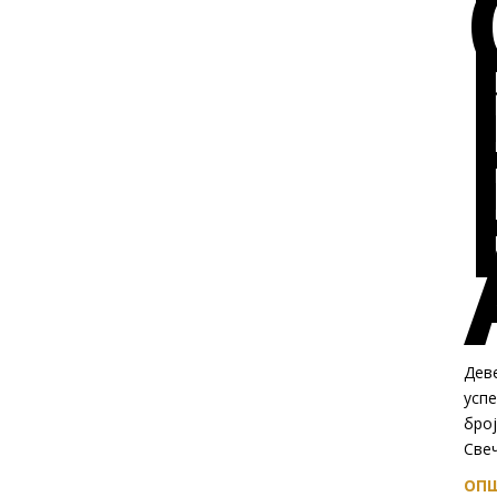
Дев
успе
број
Свеч
ОПШ