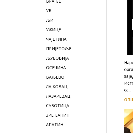
ВРАЊЕ
УБ
ЉИГ
УЖИЦЕ
ЧАЈЕТИНА
ПРИЈЕПОЉЕ
ЉУБОВИЈА
Нар
ОСЕЧИНА
орга
заје
ВАЉЕВО
Исто
ЛАЈКОВАЦ
са...
ЛАЗАРЕВАЦ
ОПШ
СУБОТИЦА
ЗРЕЊАНИН
АПАТИН