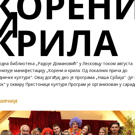
КОРЕН
И
КРИЛА
одна библиотека „Радоје Домановић" у Лесковцу током августа
низује манифестацију „Корени и крила: Од локалних прича до
дничке културе". Овај догађај део је програма „Наша Србијa" -Југ-
к" у оквиру Престонице културе.Програм је организован у сара
ИРНИЈЕ